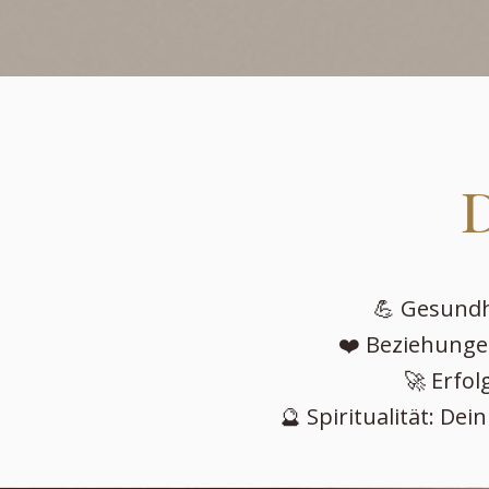
D
💪 Gesundhe
❤️ Beziehunge
🚀 Erfol
🔮 Spiritualität: Dei