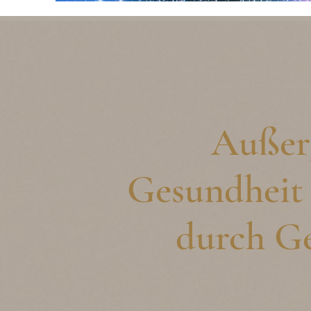
Außer
Gesundheit 
durch G