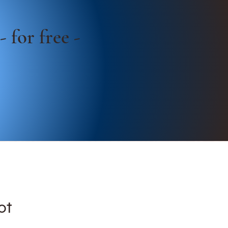
 for free -
ot