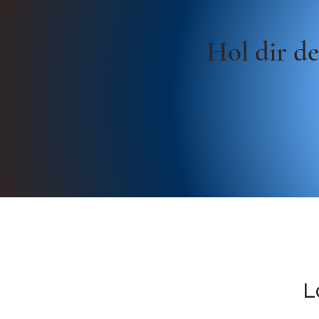
Hol dir de
L