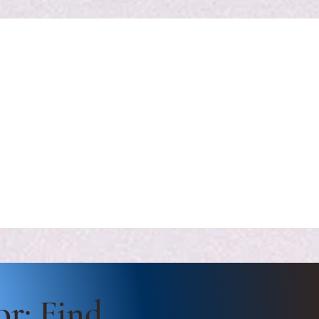
or
: Find