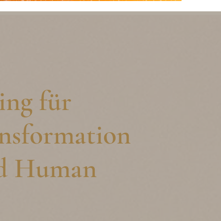
ng für
ansformation
nd Human