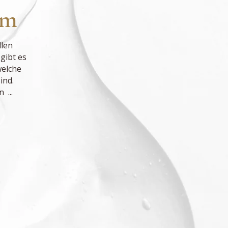
um
llen
gibt es
welche
ind.
 ...