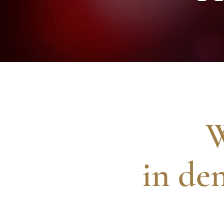
W
in de