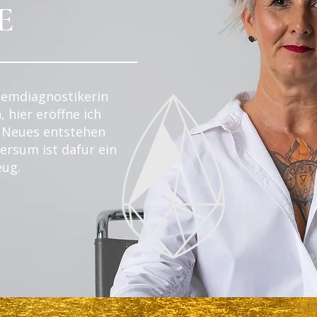
E
temdiagnostikerin
, hier eröffne ich
 Neues entstehen
ersum ist dafür ein
eug.