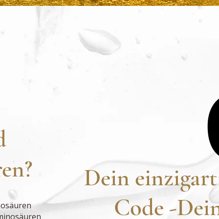
agnostik in die
 Symptome?
chlafprobleme,
n,
os. Vielleicht auch
rustkrebs,
hwankungen. Dein
cht – er schreit.
it, endlich zu
s er sagt.
d
en?
Dein einzigart
Code -Dei
nosäuren
Aminosäuren