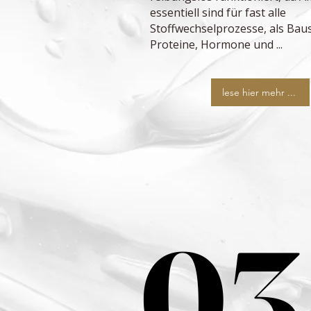
essentiell sind für fast alle
Stoffwechselprozesse, als Baus
Proteine, Hormone und ...
lese hier mehr ...
03
03