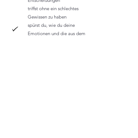
Entscheidungen
triffst ohne ein schlechtes
Gewissen zu haben
spürst du, wie du deine
Emotionen und die aus dem
Umfeld verarbeitest
lernst du, wie du am effektivsten
kommunizierst
zeigt sich die ideale
Kommunikation mit
deinen Liebsten
Unverbindliches Erstgespräch buchen