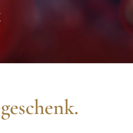
k
egeschenk.