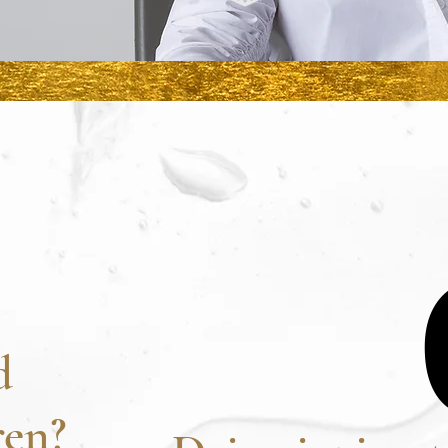
agnostik in die
 Symptome?
chlafprobleme,
n,
os. Vielleicht auch
rustkrebs,
hwankungen. Dein
cht – er schreit.
it, endlich zu
s er sagt.
d
en?