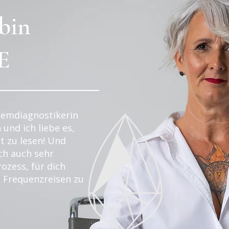
 bin
E
temdiagnostikerin
 und ich liebe es,
t zu lesen! Und
ich auch sehr
rozess, für dich
 Frequenzreisen zu