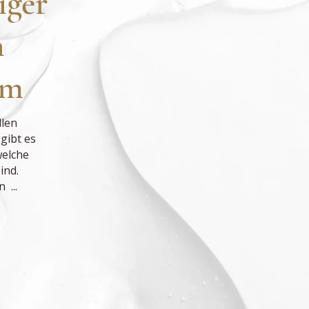
iger
n
um
llen
gibt es
welche
ind.
 ...