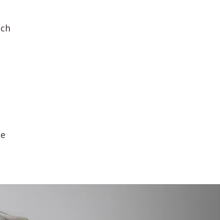
ach
ue